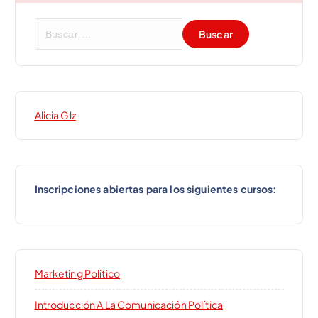
c
i
B
u
s
ó
c
a
n
r
Alicia Glz
:
d
e
Inscripciones abiertas para los siguientes cursos:
e
n
t
Marketing Político
r
Introducción A La Comunicación Política