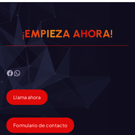
¡
E
M
P
I
E
Z
A
A
H
O
R
A
!
Facebook
WhatsApp
Llama ahora
Formulario de contacto