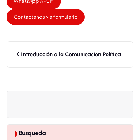
WhatsApp APEM
Contáctanos vía formulario
N
Introducción a la Comunicación Política
a
v
e
g
a
Búsqueda