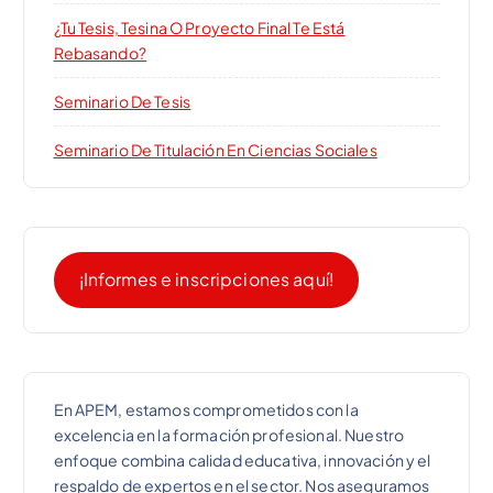
¿Tu Tesis, Tesina O Proyecto Final Te Está
a
Rebasando?
d
Seminario De Tesis
a
Seminario De Titulación En Ciencias Sociales
s
¡Informes e inscripciones aquí!
En APEM, estamos comprometidos con la
excelencia en la formación profesional. Nuestro
enfoque combina calidad educativa, innovación y el
respaldo de expertos en el sector. Nos aseguramos