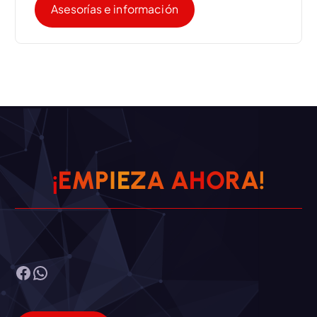
Asesorías e información
¡
E
M
P
I
E
Z
A
A
H
O
R
A
!
Facebook
WhatsApp