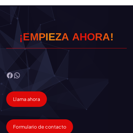
¡
E
M
P
I
E
Z
A
A
H
O
R
A
!
Facebook
WhatsApp
Llama ahora
Formulario de contacto