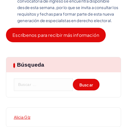
convocatoria de ingreso se encuentra disponible
desde esta semana, por lo que se invita a consultar los
requisitos y fechas para formar parte de esta nueva
generación de especialistas en derecho electoral.
Escríbenos para recibir más información
Búsqueda
B
u
s
c
a
r
Alicia Glz
: