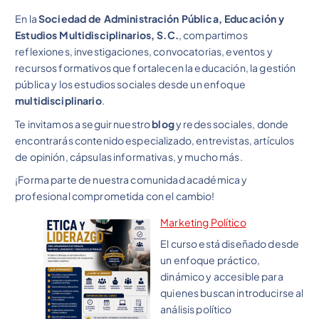
En la
Sociedad de Administración Pública, Educación y
Estudios Multidisciplinarios, S.C.
, compartimos
reflexiones, investigaciones, convocatorias, eventos y
recursos formativos que fortalecen la educación, la gestión
pública y los estudios sociales desde un enfoque
multidisciplinario
.
Te invitamos a seguir nuestro
blog
y redes sociales, donde
encontrarás contenido especializado, entrevistas, artículos
de opinión, cápsulas informativas, y mucho más.
¡Forma parte de nuestra comunidad académica y
profesional comprometida con el cambio!
Marketing Político
El curso está diseñado desde
un enfoque práctico,
dinámico y accesible para
quienes buscan introducirse al
análisis político