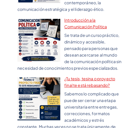
contemporáneo, la
comunicación estratégica y el liderazgo ético.
Introducción a la
Comunicación Política
Se trata de un curso práctico,
dinámico y accesible,
pensado para personas que
desean acercarse al mundo
de la comunicación política sin
necesidad de conocimientos previos especializados.
¿Tu tesis, tesina o proyecto
final te está rebasando?
Sabemos lo complicado que
puede ser cerrar una etapa
universitaria entre entregas,
correcciones, formatos
académicos y estrés
constante. Muchas veces no se trata únicamente de