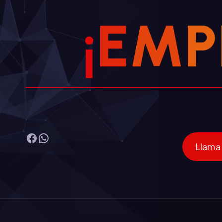
¡
E
M
P
Facebook
WhatsApp
Llama