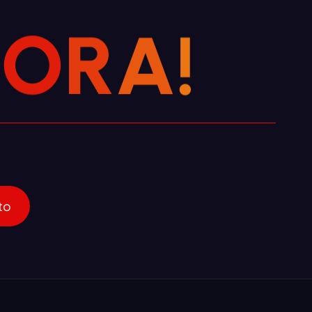
H
O
R
A
!
to