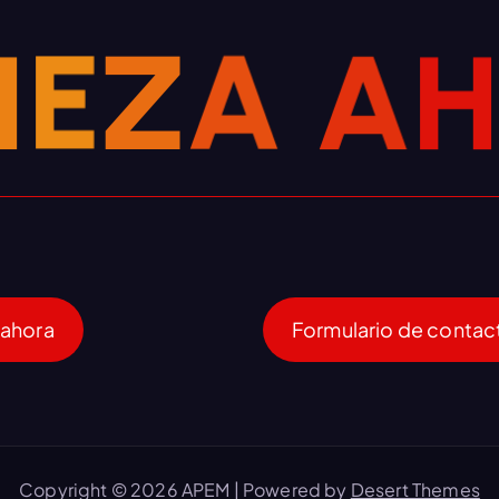
I
E
Z
A
A
 ahora
Formulario de contac
Copyright © 2026 APEM | Powered by
Desert Themes