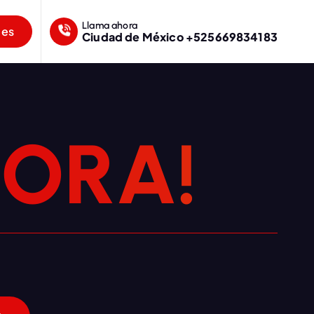
Llama ahora
mes
Ciudad de México +525669834183
H
O
R
A
!