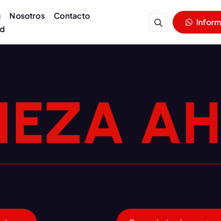
g
Nosotros
Contacto
Infor
ad
I
E
Z
A
A